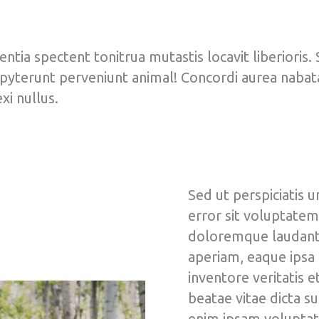
tia spectent tonitrua mutastis locavit liberioris. S
pyterunt perveniunt animal! Concordi aurea naba
xi nullus.
Sed ut perspiciatis 
error sit voluptate
doloremque laudant
aperiam, eaque ipsa 
inventore veritatis e
beatae vitae dicta 
enim ipsam voluptat