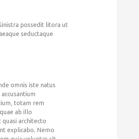
inistra possedit litora ut
taeaque seductaque
unde omnis iste natus
m accusantium
ium, totam rem
quae ab illo
t quasi architecto
sunt explicabo. Nemo
em quia voluptas sit