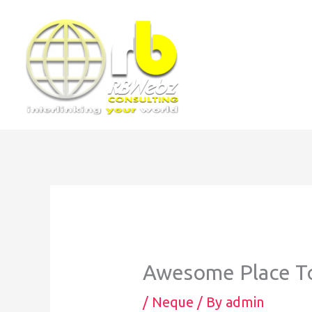
Awesome Place To
/
Neque
/ By
admin