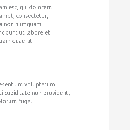
am est, qui dolorem
 amet, consectetur,
quia non numquam
cidunt ut labore et
uam quaerat
raesentium voluptatum
ti cupiditate non provident,
dolorum fuga.