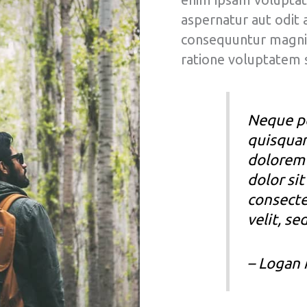
aspernatur aut odit a
consequuntur magni 
ratione voluptatem s
Neque p
quisquam
dolorem
dolor sit
consecte
velit, se
– Logan